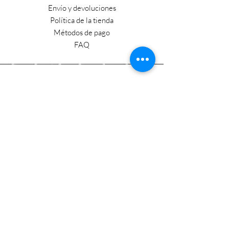
Envío y devoluciones
Política de la tienda
Métodos de pago
FAQ
Horario laboral
Lun - Vie: 9:00 - 17:30
​​Sábado: 9:00 - 15:00
​Domingo: Cerrado
Visítanos
Carretera Lagos - Union #1516
47480 Lagos de Moreno., Jal., México
flamingopew@hotmail.com
Tel:
474-742-7598