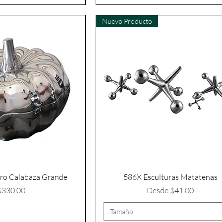
Nuevo Producto
ro Calabaza Grande
586X Esculturas Matatenas
Precio
Precio de oferta
$330.00
Desde
$41.00
Tamaño