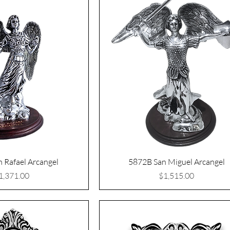
 Rafael Arcangel
5872B San Miguel Arcangel
recio
Precio
1,371.00
$1,515.00