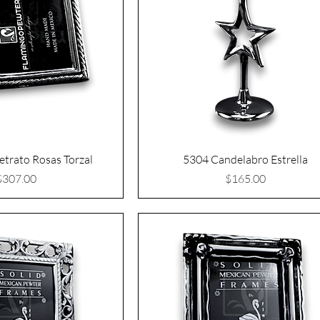
etrato Rosas Torzal
5304 Candelabro Estrella
Precio
Precio
$307.00
$165.00