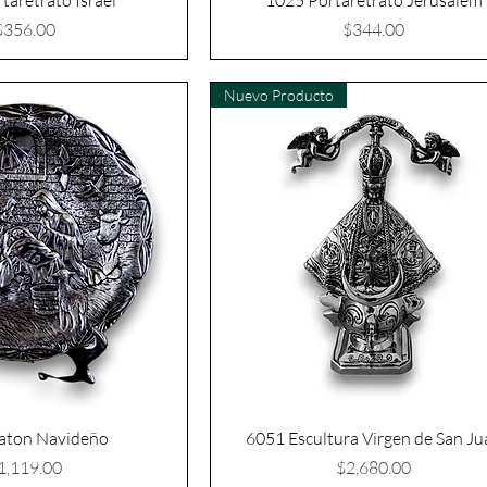
taretrato Israel
1025 Portaretrato Jerusalem
Precio
Precio
$356.00
$344.00
Nuevo Producto
aton Navideño
6051 Escultura Virgen de San Ju
recio
Precio
1,119.00
$2,680.00