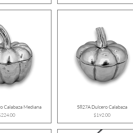
o Calabaza Mediana
5827A Dulcero Calabaza
Precio
Precio
$224.00
$192.00