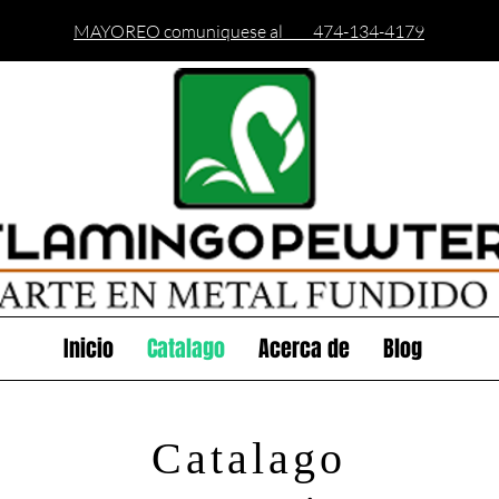
MAYOREO comuniquese al 474-134-4179
Inicio
Catalago
Acerca de
Blog
Catalago