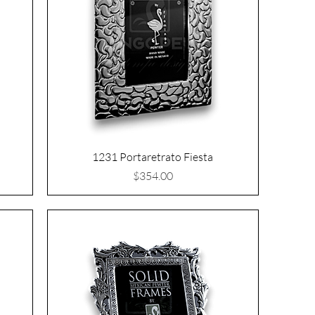
1231 Portaretrato Fiesta
Precio
$354.00