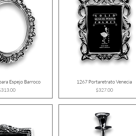
ara Espejo Barroco
1267 Portaretrato Venecia
Precio
Precio
$313.00
$327.00