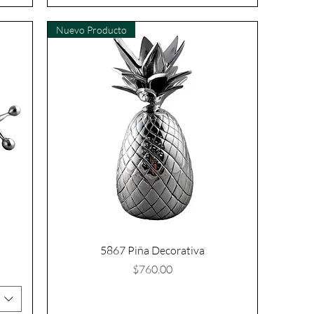
Nuevo Producto
5867 Piña Decorativa
Precio
$760.00