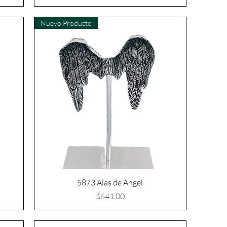
Nuevo Producto
5873 Alas de Angel
Precio
$641.00