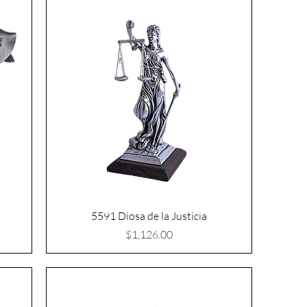
5591 Diosa de la Justicia
Precio
$1,126.00