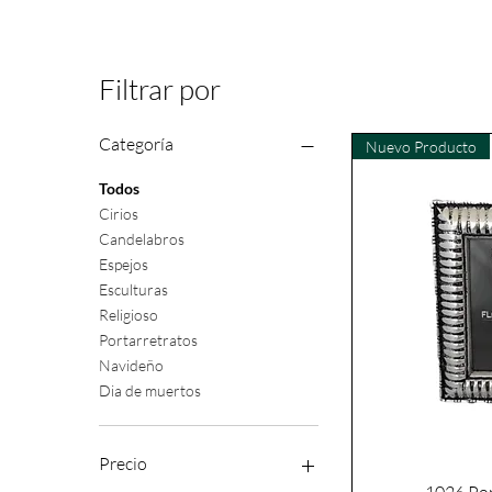
Filtrar por
Categoría
Nuevo Producto
Todos
Cirios
Candelabros
Espejos
Esculturas
Religioso
Portarretratos
Navideño
Dia de muertos
Precio