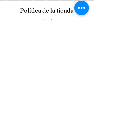
Política de la tienda
Envío y devoluciones
Política de la tienda
Métodos de pago
FAQ
Horario laboral
Lun - Vie: 9:00 - 17:30
​​Sábado: 9:00 - 15:00
​Domingo: Cerrado
Visítanos
Carretera Lagos - Union #1516
47480 Lagos de Moreno., Jal., México