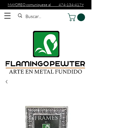
MAYOREO comuniquese al 474-134-4179