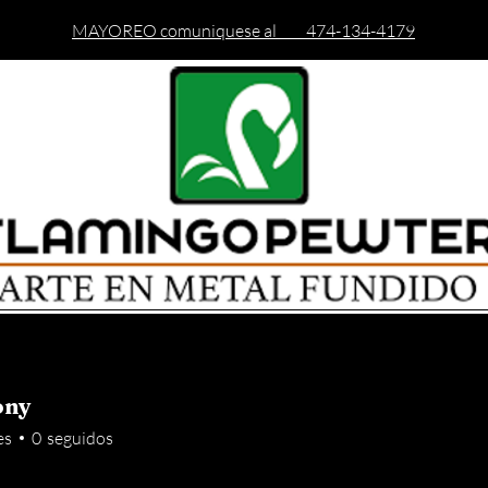
MAYOREO comuniquese al 474-134-4179
Inicio
Catalago
Acerca de
Blog
ony
y
es
0
seguidos