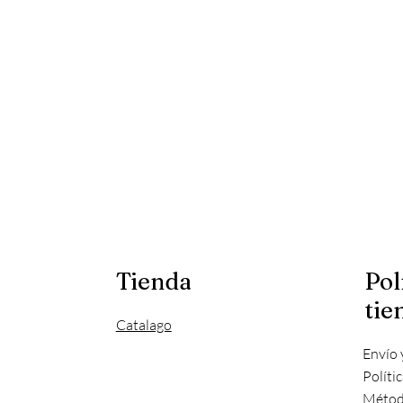
Tienda
Pol
tie
Catalago
Envío 
Políti
Métod