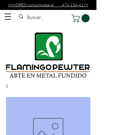
MAYOREO comuniquese al 474-134-4179