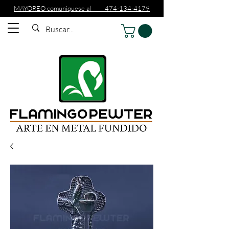
MAYOREO comuniquese al 474-134-4179