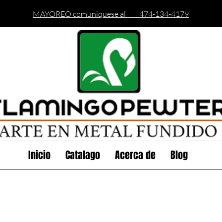
MAYOREO comuniquese al 474-134-4179
Inicio
Catalago
Acerca de
Blog