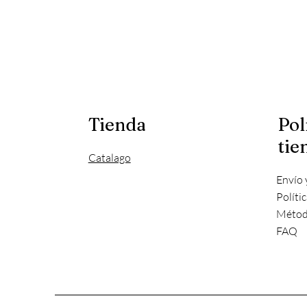
Tienda
Pol
tie
Catalago
Envío 
Políti
Métod
FAQ