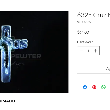
6325 Cruz M
SKU: 6325
Precio
$64.00
Cantidad
*
Ag
OXIMADO