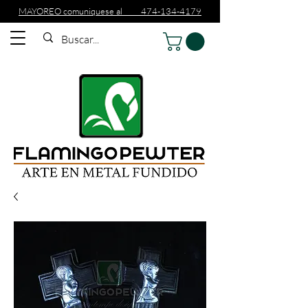
MAYOREO comuniquese al 474-134-4179