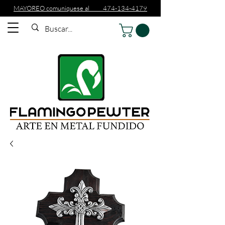
MAYOREO comuniquese al 474-134-4179