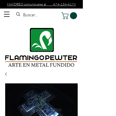
MAYOREO comuniquese al 474-134-4179