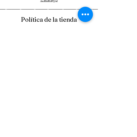
Política de la tienda
Envío y devoluciones
Política de la tienda
Métodos de pago
FAQ
Horario laboral
Lun - Vie: 9:00 - 17:30
​​Sábado: 9:00 - 15:00
​Domingo: Cerrado
Visítanos
Carretera Lagos - Union #1516