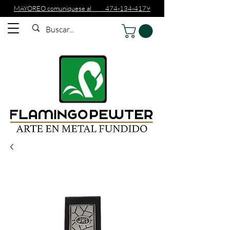
MAYOREO comuniquese al 474-134-4179