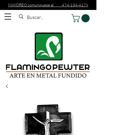
MAYOREO comuniquese al 474-134-4179