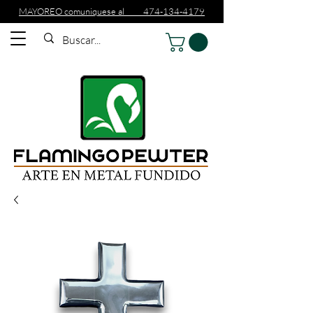
MAYOREO comuniquese al 474-134-4179