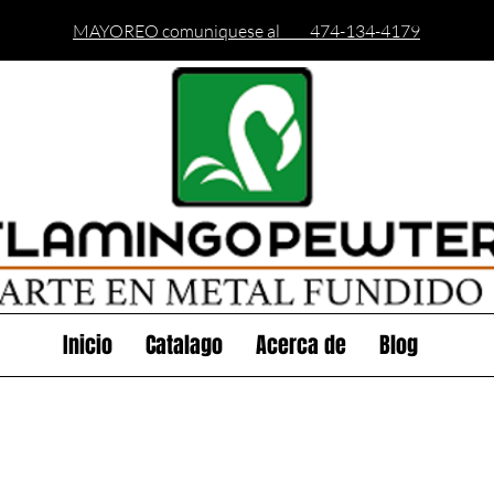
MAYOREO comuniquese al 474-134-4179
Inicio
Catalago
Acerca de
Blog