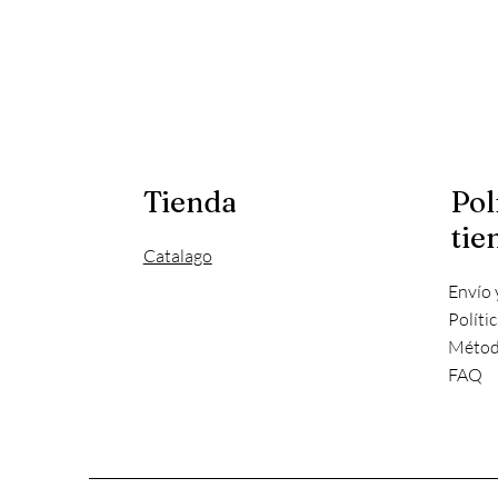
Tienda
Pol
tie
Catalago
Envío 
Políti
Métod
FAQ