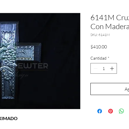
6141M Cruz
Con Mader
SKU: 6141M
Precio
$410.00
Cantidad
*
Ag
OXIMADO