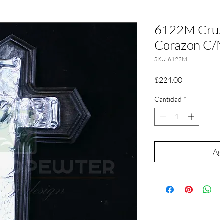
6122M Cruz
Corazon C/
SKU: 6122M
Precio
$224.00
Cantidad
*
Ag