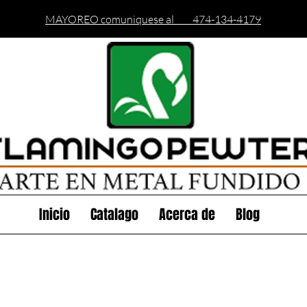
MAYOREO comuniquese al 474-134-4179
Inicio
Catalago
Acerca de
Blog