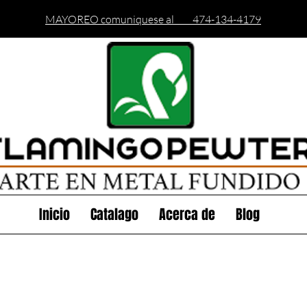
MAYOREO comuniquese al 474-134-4179
Inicio
Catalago
Acerca de
Blog