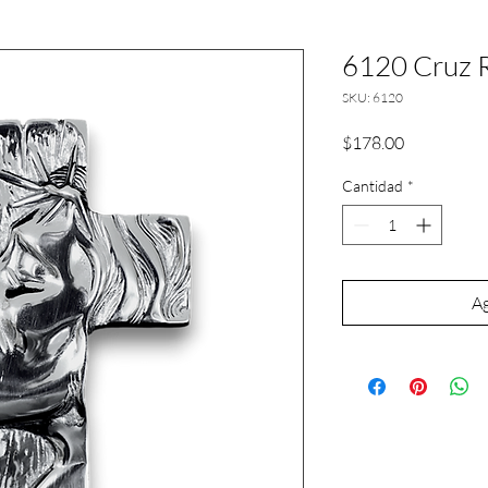
6120 Cruz R
SKU: 6120
Precio
$178.00
Cantidad
*
Ag