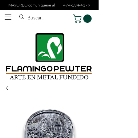
MAYOREO comuniquese al 474-134-4179