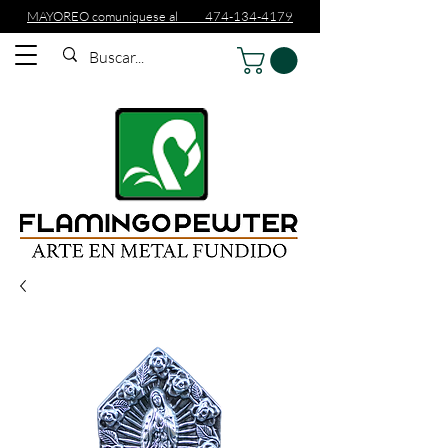
MAYOREO comuniquese al 474-134-4179