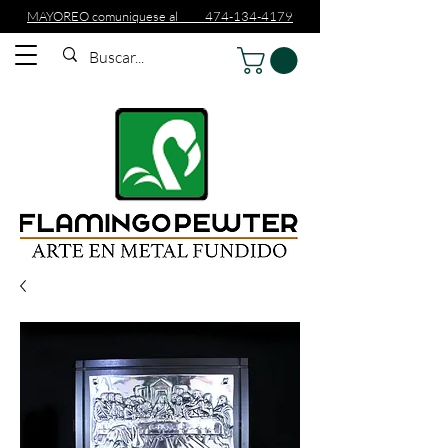
MAYOREO comuniquese al 474-134-4179