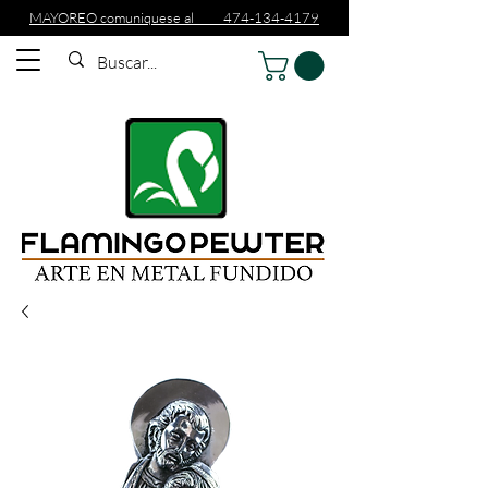
MAYOREO comuniquese al 474-134-4179