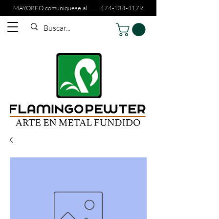
MAYOREO comuniquese al 474-134-4179