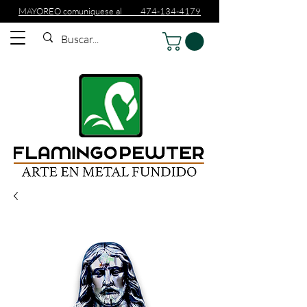
MAYOREO comuniquese al 474-134-4179