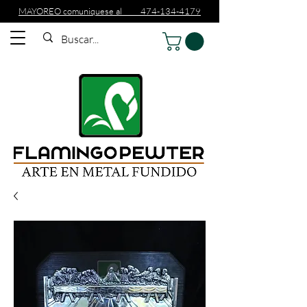
MAYOREO comuniquese al 474-134-4179