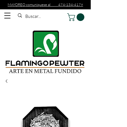
MAYOREO comuniquese al 474-134-4179