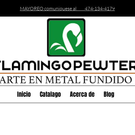
MAYOREO comuniquese al 474-134-4179
Inicio
Catalago
Acerca de
Blog