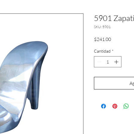
5901 Zapatil
SKU: 5901
Precio
$241.00
Cantidad
*
Ag