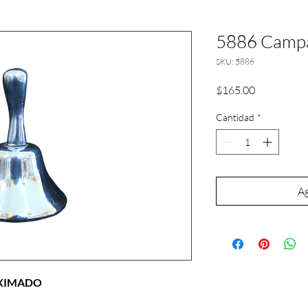
5886 Campa
SKU: 5886
Precio
$165.00
Cantidad
*
Ag
OXIMADO