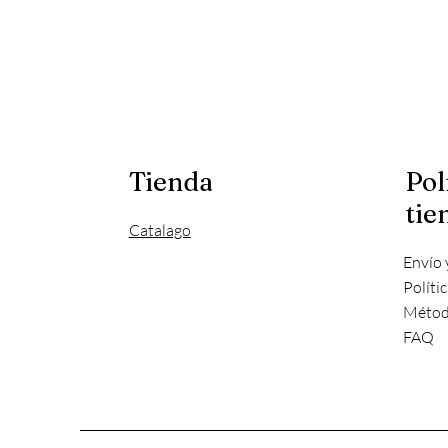
Tienda
Pol
tie
Catalago
Envío 
Políti
Métod
FAQ