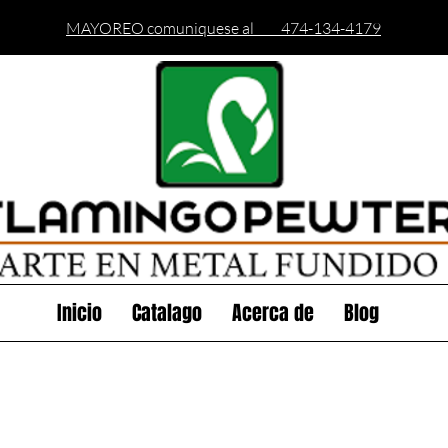
MAYOREO comuniquese al 474-134-4179
Inicio
Catalago
Acerca de
Blog