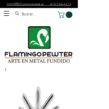
MAYOREO comuniquese al 474-134-4179