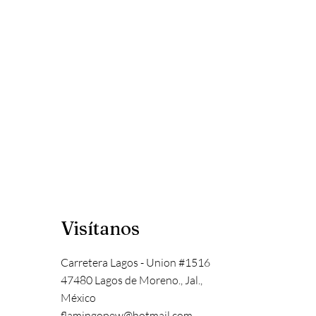
Visítanos
Carretera Lagos - Union #1516
47480 Lagos de Moreno., Jal.,
México
flamingopew@hotmail.com