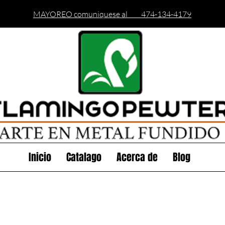
MAYOREO comuniquese al 474-134-4179
Inicio
Catalago
Acerca de
Blog