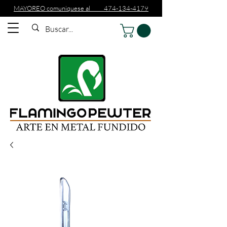
MAYOREO comuniquese al 474-134-4179