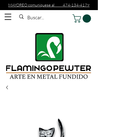
MAYOREO comuniquese al 474-134-4179