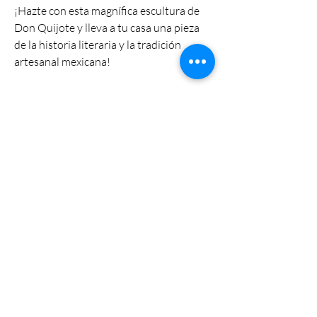
¡Hazte con esta magnífica escultura de
Don Quijote y lleva a tu casa una pieza
de la historia literaria y la tradición
artesanal mexicana!
Tienda
Catalago
Política de la tienda
Envío y devoluciones
Política de la tienda
Métodos de pago
FAQ