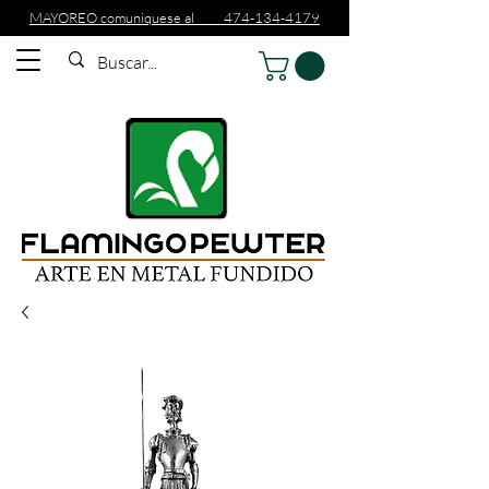
MAYOREO comuniquese al 474-134-4179