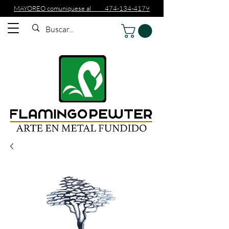
MAYOREO comuniquese al 474-134-4179