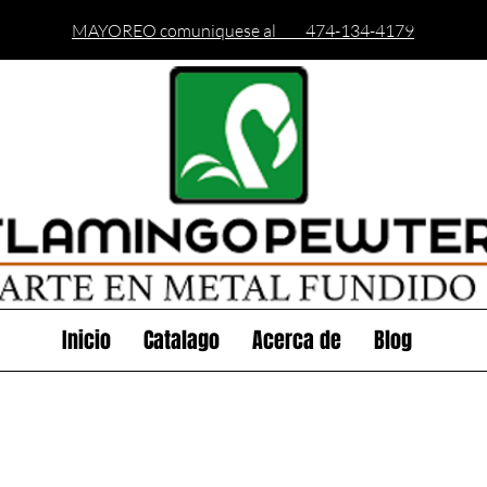
MAYOREO comuniquese al 474-134-4179
Inicio
Catalago
Acerca de
Blog