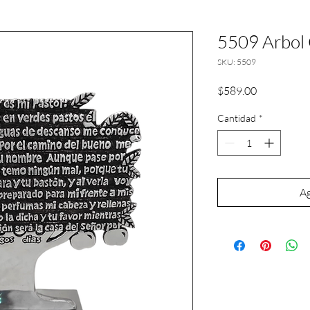
5509 Arbol
SKU: 5509
Precio
$589.00
Cantidad
*
Ag