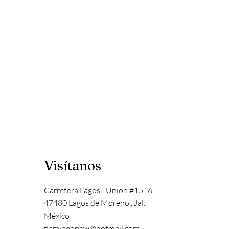
Visítanos
Carretera Lagos - Union #1516
47480 Lagos de Moreno., Jal.,
México
flamingopew@hotmail.com