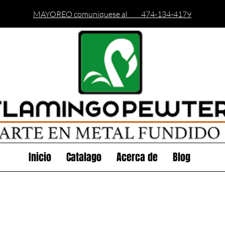
MAYOREO comuniquese al 474-134-4179
Inicio
Catalago
Acerca de
Blog