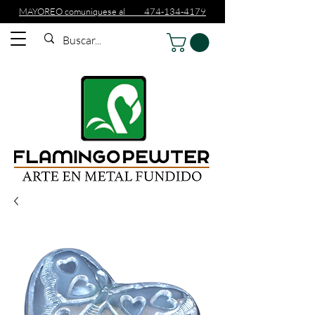
MAYOREO comuniquese al 474-134-4179