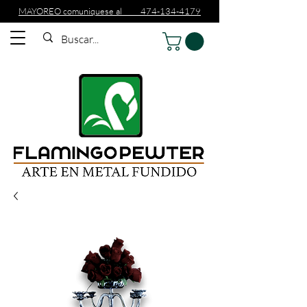
MAYOREO comuniquese al 474-134-4179