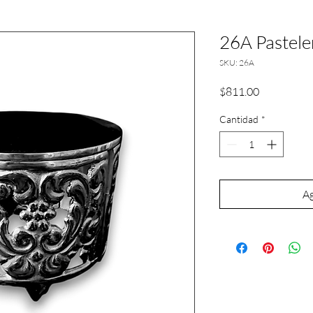
26A Pastel
SKU: 26A
Precio
$811.00
Cantidad
*
Ag