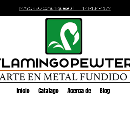
MAYOREO comuniquese al 474-134-4179
Inicio
Catalago
Acerca de
Blog