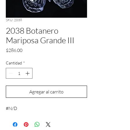
SKU: 2038
2038 Botanero
Mariposa Grande III
Precio
$286.00
Cantidad
*
Agregar al carrito
#N/D