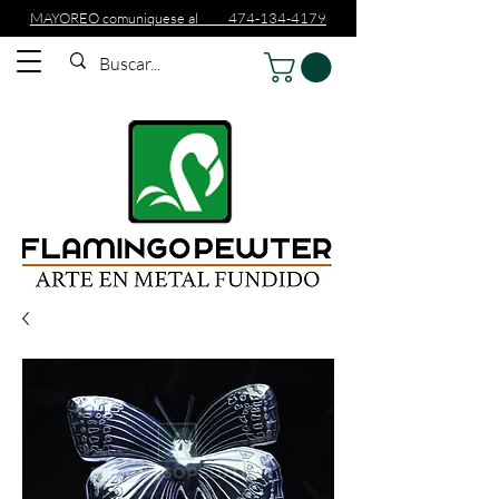
MAYOREO comuniquese al 474-134-4179