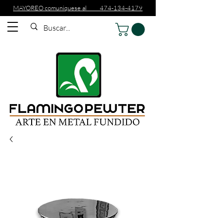
MAYOREO comuniquese al 474-134-4179