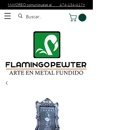
MAYOREO comuniquese al 474-134-4179