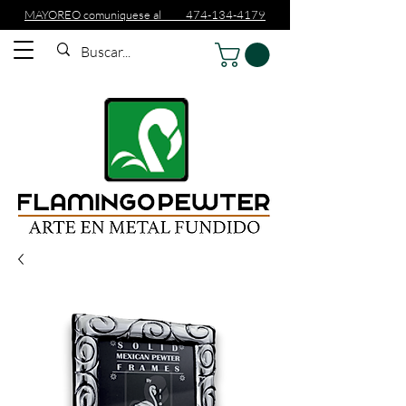
MAYOREO comuniquese al 474-134-4179