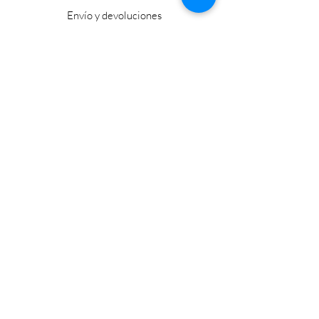
Envío y devoluciones
Política de la tienda
Métodos de pago
FAQ
Horario laboral
Lun - Vie: 9:00 - 17:30
​​Sábado: 9:00 - 15:00
​Domingo: Cerrado
Visítanos
Carretera Lagos - Union #1516
47480 Lagos de Moreno., Jal., México
flamingopew@hotmail.com
Tel:
474-742-7598